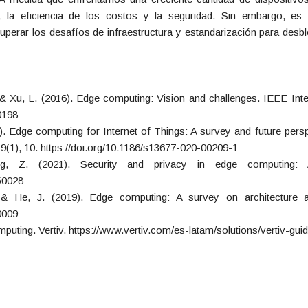
a, la eficiencia de los costos y la seguridad. Sin embargo, e
superar los desafíos de infraestructura y estandarización para des
, & Xu, L. (2016). Edge computing: Vision and challenges. IEEE Inte
0198
0). Edge computing for Internet of Things: A survey and future pers
9(1), 10. https://doi.org/10.1186/s13677-020-00209-1
 Z. (2021). Security and privacy in edge computing: A
50028
 He, J. (2019). Edge computing: A survey on architecture a
0009
computing. Vertiv. https://www.vertiv.com/es-latam/solutions/vertiv-g