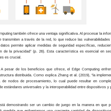
puting también ofrece una ventaja significativa. Al procesar la inf
 transmiten a través de la red, lo que reduce las vulnerabilidades
s datos permite aplicar medidas de seguridad específicas, reducien
 de la privacidad” (p. 28). Esta característica es esencial en s
es es crucial.
 A pesar de los beneficios que ofrece, el Edge Computing enfre
estructura distribuida. Como explica Zhang et al. (2019), “la imple
a de nodos de procesamiento, lo cual puede resultar en comple
 de estándares universales y la interoperabilidad entre dispositivos y
está demostrando ser un cambio de juego en la manera en que 
 A medida que enfrentamos una creciente cantidad de dispositivo