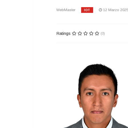
WebMaster
12 Marzo 202
IOT
Ratings
(0)