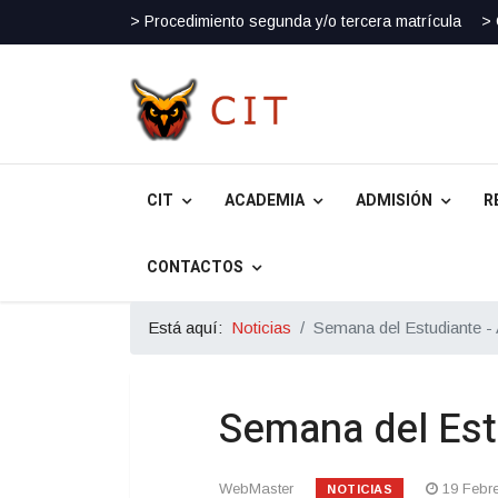
> Procedimiento segunda y/o tercera matrícula
> 
CIT
ACADEMIA
ADMISIÓN
R
CONTACTOS
Está aquí:
Noticias
Semana del Estudiante -
Semana del Est
WebMaster
19 Febr
NOTICIAS