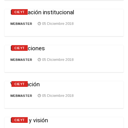
Información institucional
CIEYT
05 Diciembre 2018
WEBMASTER
Instalaciones
CIEYT
05 Diciembre 2018
WEBMASTER
Vinculación
CIEYT
05 Diciembre 2018
WEBMASTER
Misión y visión
CIEYT